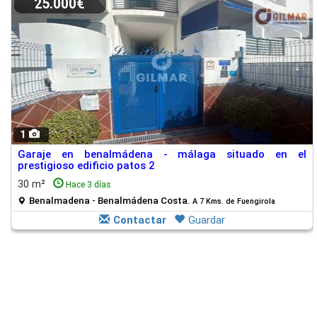
25.000€
1
Garaje en benalmádena - málaga situado en el
prestigioso edificio patos 2
30 m²
Hace 3 días
Benalmadena - Benalmádena Costa.
A 7 Kms. de Fuengirola
Contactar
Guardar