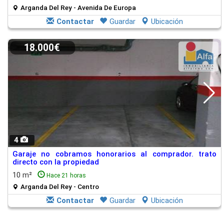
Arganda Del Rey - Avenida De Europa
Contactar
Guardar
Ubicación
18.000€
4
Garaje no cobramos honorarios al comprador. trato
directo con la propiedad
10 m²
Hace 21 horas
Arganda Del Rey - Centro
Contactar
Guardar
Ubicación