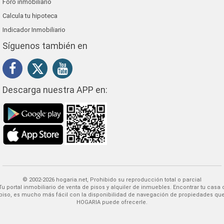
Foro inmobiliario
Calcula tu hipoteca
Indicador Inmobiliario
Síguenos también en
Descarga nuestra APP en:
© 2002-2026 hogaria.net, Prohibido su reproducción total o parcial
 alquiler de inmuebles. Encontrar tu casa o
piso, es mucho más fácil con la disponibilidad de navegación de propiedades qu
HOGARIA puede ofrecerle.