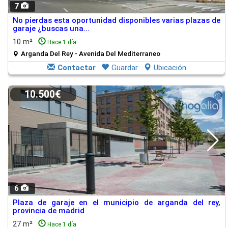
7
No pierdas esta oportunidad disponibles varias plazas de
garaje ¿buscas una...
10 m²
Hace 1 día
Arganda Del Rey - Avenida Del Mediterraneo
Contactar
Guardar
Ubicación
10.500€
6
Plaza de garaje en el municipio de arganda del rey,
provincia de madrid
27 m²
Hace 1 día