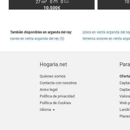
27 m²
0
0
10
10.500€
También disponibles en arganda del rey:
pisos en venta arganda del rey
naves en venta arganda del rey (5)
terrenos solares en venta arga
Hogaria.net
Para
Quienes somos
Ofert
Contacta con nosotros
Captac
Aviso legal
Captac
Política de privacidad
Valora
Política de Cookies
Web pr
Idioma
Landin
Planes