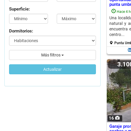
punta umbr
Superficie:
Hace 4 h
Una localid
natural y a
encuentra e
Dormitorios:
centro...
Punta Umb
Más filtros
3.1
Actualizar
16
Garaje pro