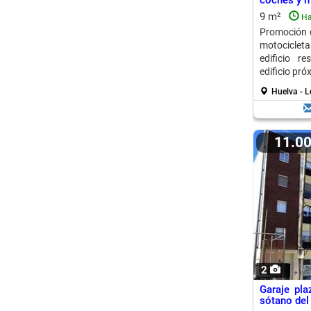
coches y mo
9 m²
Ha
Promoción d
motocicleta
edificio r
edificio pró
Huelva - L
11.0
2
Garaje pla
sótano del