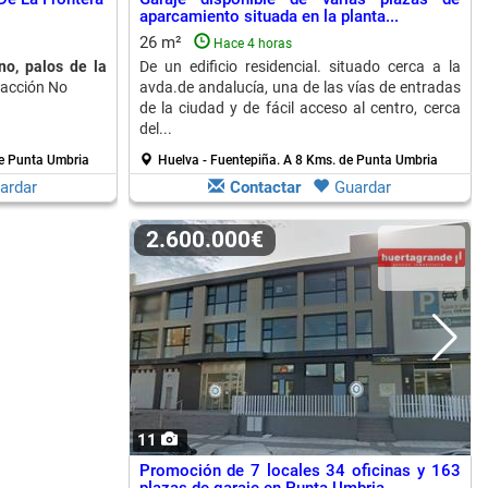
aparcamiento situada en la planta...
26 m²
Hace 4 horas
o, palos de la
De un edificio residencial. situado cerca a la
facción No
avda.de andalucía, una de las vías de entradas
de la ciudad y de fácil acceso al centro, cerca
del...
e Punta Umbria
Huelva - Fuentepiña.
A 8 Kms. de Punta Umbria
ardar
Contactar
Guardar
2.600.000€
11
Promoción de 7 locales 34 oficinas y 163