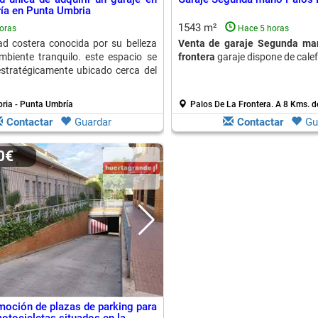
ía en Punta Umbria
1543 m²
oras
Hace 5 horas
ad costera conocida por su belleza
Venta de garaje Segunda man
mbiente tranquilo. este espacio se
frontera
garaje dispone de cale
stratégicamente ubicado cerca del
ria - Punta Umbría
Palos De La Frontera.
A 8 Kms. d
Contactar
Guardar
Contactar
Gu
00€
moción de plazas de parking para