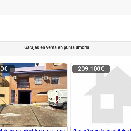
Garajes en venta
en punta umbria
00€
209.100€
d única de adquirir un garaje en
Garaje Segunda mano Palos D