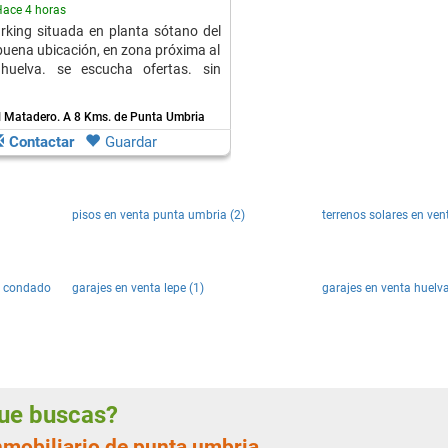
ace 4 horas
rking situada en planta sótano del
 buena ubicación, en zona próxima al
huelva. se escucha ofertas. sin
l Matadero.
A 8 Kms. de Punta Umbria
Contactar
Guardar
pisos en venta punta umbria (2)
terrenos solares en ven
el condado
garajes en venta lepe (1)
garajes en venta huelva
 que buscas?
inmobiliario de punta umbria