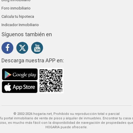
Foro inmobiliario
Calcula tu hipoteca
Indicador Inmobiliario
Síguenos también en
Descarga nuestra APP en:
© 2002-2026 hogaria.net, Prohibido su reproducción total o parcial
 alquiler de inmuebles. Encontrar tu casa o
piso, es mucho más fácil con la disponibilidad de navegación de propiedades qu
HOGARIA puede ofrecerle.