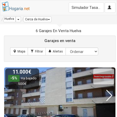
Simulador Tasación Gratis
Huelva
Dropdown
Cerca de Huelva
6 Garajes En Venta Huelva
Garajes en venta
11.000€
-5%
Ha bajado
500€