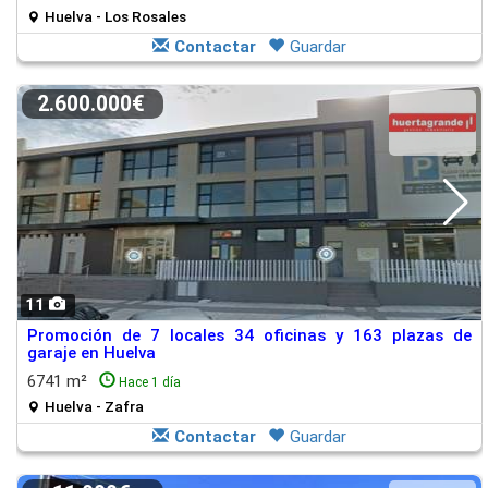
Huelva - Los Rosales
Contactar
Guardar
2.600.000€
11
Promoción de 7 locales 34 oficinas y 163 plazas de
garaje en Huelva
6741 m²
Hace 1 día
Huelva - Zafra
Contactar
Guardar