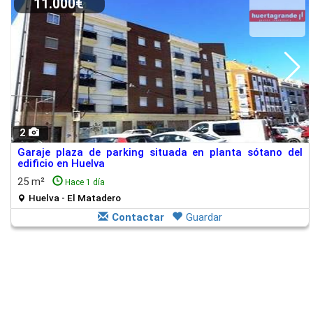
11.000€
2
Garaje plaza de parking situada en planta sótano del
edificio en Huelva
25 m²
Hace 1 día
Huelva - El Matadero
Contactar
Guardar