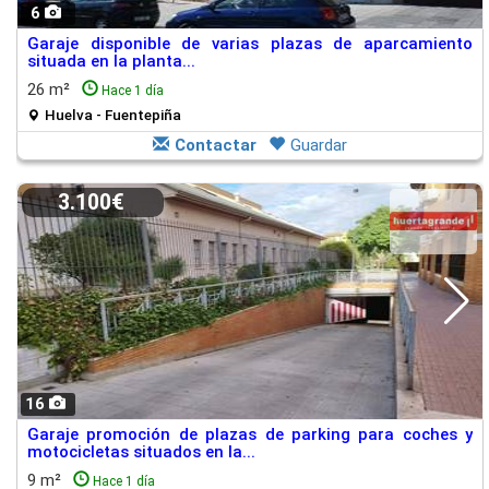
6
Garaje disponible de varias plazas de aparcamiento
situada en la planta...
26 m²
Hace 1 día
Huelva - Fuentepiña
Contactar
Guardar
3.100€
16
Garaje promoción de plazas de parking para coches y
motocicletas situados en la...
9 m²
Hace 1 día