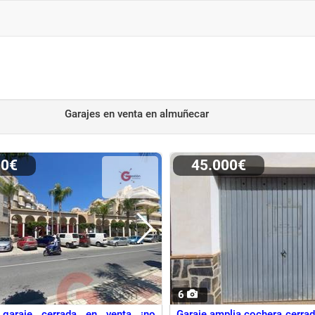
Garajes en venta
en almuñecar
00€
45.000€
6
garaje cerrada en venta ¡no
Garaje amplia cochera cerrad