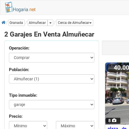
Inicio
Dropdown
Almuñecar
Granada
Cerca de Almuñecar
2 Garajes En Venta Almuñecar
Operación:
40.0
Población:
Tipo inmueble:
Precio:
8
plaza de 