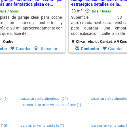
s una fantástica plaza de...
estratégica detalles de la...
33 m²
ace 7 horas
Hace 7 horas
plaza de garaje ideal para coche,
Superficie:
en un parking cubierto y
aproximadamentecaracterísticas
ficie: 20 m², aproximadamente con
para guardar una embar
que suficiente...
cocheubicación: calle alcalde
solo...
 - Centro
Otivar - Alcalde Caridad.
A 9 Kms
ctar
Guardar
Ubicación
Contactar
Guardar
r (6)
casas en venta almuñecar (24)
pisos en venta almuñec
terrenos solares en venta almuñecar (1)
 (15)
garajes en venta santa fe (1)
garajes en venta cajar 