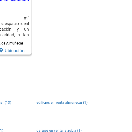
 33 m²
: espacio ideal
cación y un
 caridad, a tan
. de Almuñecar
Ubicación
ar (13)
edificios en venta almuñecar (1)
(1)
garajes en venta la zubia (1)