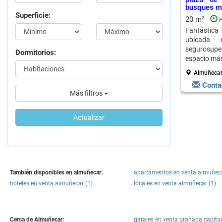
busques má
Superficie:
20 m²
H
Fantástica 
ubicada 
segurosuper
Dormitorios:
espacio más 
Almuñecar
Conta
Más filtros
Actualizar
También disponibles en almuñecar:
apartamentos en venta almuñeca
hoteles en venta almuñecar (1)
locales en venta almuñecar (1)
Cerca de Almuñecar:
garajes en venta granada capital