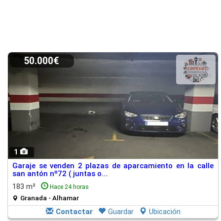
50.000€
1
Garaje se venden 2 plazas de aparcamiento en la calle
san antón nº72 ( juntas o...
183 m²
Hace 24 horas
Granada - Alhamar
Contactar
Guardar
Ubicación