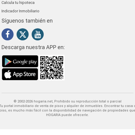
Calcula tu hipoteca
Indicador Inmobiliario
Síguenos también en
Descarga nuestra APP en:
© 2002-2026 hogaria.net, Prohibido su reproducción total o parcial
 alquiler de inmuebles. Encontrar tu casa o
piso, es mucho más fácil con la disponibilidad de navegación de propiedades qu
HOGARIA puede ofrecerle.