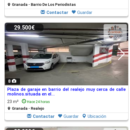
Granada - Barrio De Los Periodistas
Contactar
Guardar
29.500€
8
Plaza de garaje en barrio del realejo muy cerca de calle
molinos.situada en el...
23 m²
Hace 24 horas
Granada - Realejo
Contactar
Guardar
Ubicación