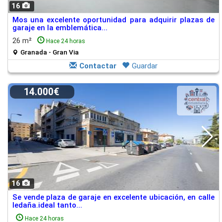
16
Mos una excelente oportunidad para adquirir plazas de
garaje en la emblemática...
26 m²
Hace 24 horas
Granada - Gran Via
Contactar
Guardar
14.000€
16
Se vende plaza de garaje en excelente ubicación, en calle
ledaña.ideal tanto...
Hace 24 horas