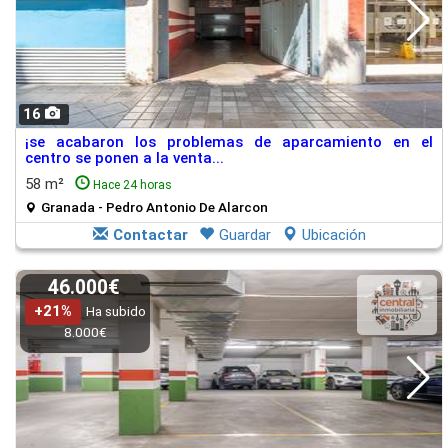
16
¡se acabaron los problemas de aparcamiento en el
centro se ponen a la venta...
58 m²
Hace 24 horas
Granada - Pedro Antonio De Alarcon
Contactar
Guardar
Ubicación
46.000€
+21%
Ha subido
8.000€