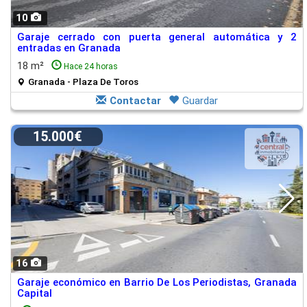
10
Garaje cerrado con puerta general automática y 2
entradas en Granada
18 m²
Hace 24 horas
Granada - Plaza De Toros
Contactar
Guardar
15.000€
16
Garaje económico en Barrio De Los Periodistas, Granada
Capital