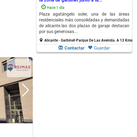
la zona de garbinet junto a la...
Hace 1 día
Plaza agatángelo soler, una de las áreas
residenciales más consolidadas y demandadas
de alicante.las dos plazas de garaje destacan
por sus generosas...
Alicante - Garbinet-Parque De Las Avenida.
A 13 Kms. d
Contactar
Guardar