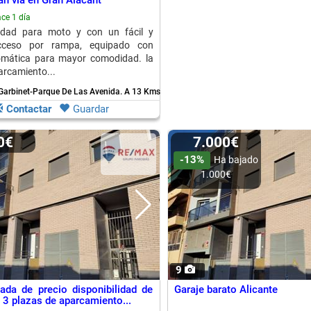
an vía en Gran Alacant
ce 1 día
dad para moto y con un fácil y
ceso por rampa, equipado con
omática para mayor comodidad. la
arcamiento...
 Garbinet-Parque De Las Avenida.
A 13 Kms. de Gran Alacant
Contactar
Guardar
00€
7.000€
-13%
Ha bajado
1.000€
9
jada de precio disponibilidad de
Garaje barato Alicante
 3 plazas de aparcamiento...