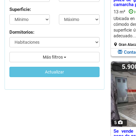
camarcha p
Superficie:
13 m²
H
Ubicada en 
cómodo desd
superficie 
Dormitorios:
adecuado...
Gran Alac
Conta
Más filtros
5.9
Actualizar
5
Se vende 