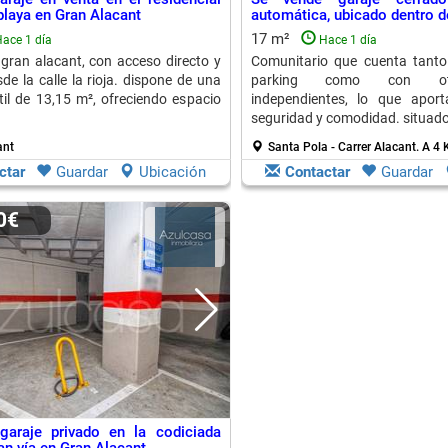
laya en Gran Alacant
automática, ubicado dentro de
17 m²
ace 1 día
Hace 1 día
gran alacant, con acceso directo y
Comunitario que cuenta tanto
e la calle la rioja. dispone de una
parking como con otr
útil de 13,15 m², ofreciendo espacio
independientes, lo que apor
seguridad y comodidad. situado
ant
Santa Pola - Carrer Alacant.
A 4 
ctar
Guardar
Ubicación
Contactar
Guardar
00€
garaje privado en la codiciada