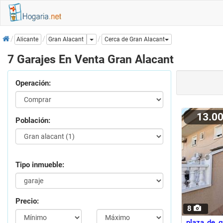
Inicio
Dropdown
Gran Alacant
Alicante
Cerca de Gran Alacant
7 Garajes En Venta Gran Alacant
Operación:
13.0
Población:
Tipo inmueble:
Precio:
8
plaza de g