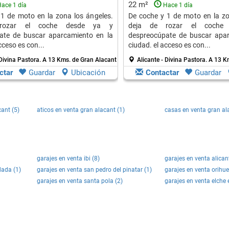
22 m²
ace 1 día
Hace 1 día
1 de moto en la zona los ángeles.
De coche y 1 de moto en la zo
rozar el coche desde ya y
deja de rozar el coche
ate de buscar aparcamiento en la
despreocúpate de buscar apar
cceso es con...
ciudad. el acceso es con...
 Divina Pastora.
A 13 Kms. de Gran Alacant
Alicante - Divina Pastora.
A 13 K
ctar
Guardar
Ubicación
Contactar
Guardar
ant (5)
aticos en venta gran alacant (1)
casas en venta gran al
garajes en venta ibi (8)
garajes en venta alicant
dada (1)
garajes en venta san pedro del pinatar (1)
garajes en venta orihue
garajes en venta santa pola (2)
garajes en venta elche e