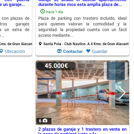
 un garaje...
durante horas mos esta amplia plaza de...
Hace 1 día
 con plazas de
Plaza de parking con trastero incluido, ideal
os garajes
para quienes valoran la comodidad y la
ta un extra de
seguridad. la propiedad cuenta con un fácil
...
acceso mediante...
Kms. de Gran Alacant
Santa Pola - Club Nautico.
A 4 Kms. de Gran Alacant
Ubicación
Contactar
Guardar
45.000€
6
2 plazas de garaje y 1 trastero en venta en