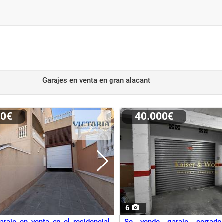
Garajes en venta
en gran alacant
00€
40.000€
6
araje en venta en el residencial
Se vende garaje cerrad