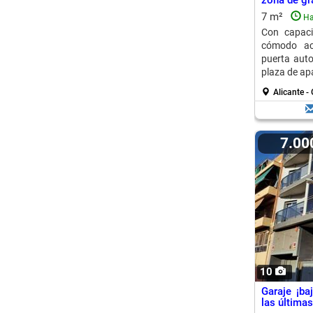
zona de gr
7 m²
Ha
Con capaci
cómodo ac
puerta aut
plaza de ap
Alicante -
7.0
10
Garaje ¡ba
las últimas