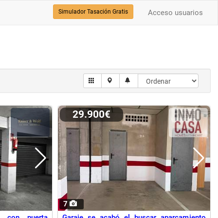
Simulador Tasación Gratis
Acceso usuarios
29.900€
7
o con puerta
Garaje se acabó el buscar aparcamiento