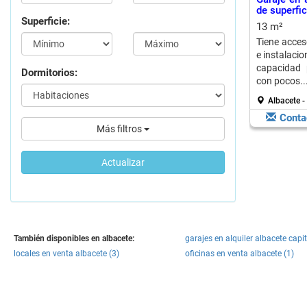
de superfic
Superficie:
13 m²
Tiene acces
e instalacio
capacidad 
Dormitorios:
con pocos..
Albacete -
Conta
Más filtros
Actualizar
También disponibles en albacete:
garajes en alquiler albacete capit
locales en venta albacete (3)
oficinas en venta albacete (1)