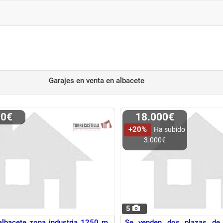
Garajes en venta
en albacete
00€
18.000€
+20%
Ha subido
3.000€
5
albacete zona industria 1250 m.
Se venden dos plazas de 