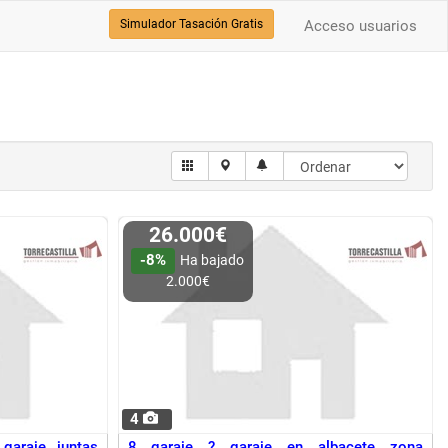
Simulador Tasación Gratis
Acceso usuarios
26.000€
-8%
Ha bajado
2.000€
4
garaje juntas
8 garaje ? garaje en albacete zona