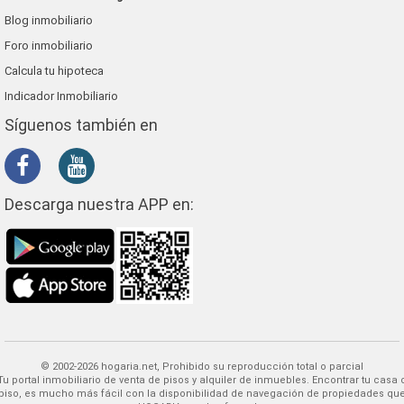
Blog inmobiliario
Foro inmobiliario
Calcula tu hipoteca
Indicador Inmobiliario
Síguenos también en
Descarga nuestra APP en:
© 2002-2026 hogaria.net, Prohibido su reproducción total o parcial
 alquiler de inmuebles. Encontrar tu casa o
piso, es mucho más fácil con la disponibilidad de navegación de propiedades qu