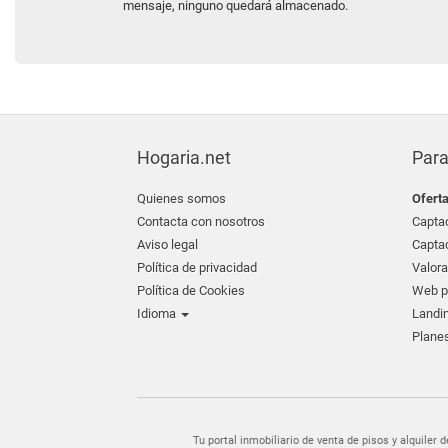
mensaje, ninguno quedará almacenado.
Hogaria.net
Para
Quienes somos
Ofert
Contacta con nosotros
Captac
Aviso legal
Captac
Política de privacidad
Valora
Política de Cookies
Web pr
Idioma
Landin
Planes
Tu portal inmobiliario de venta de pisos y alquil