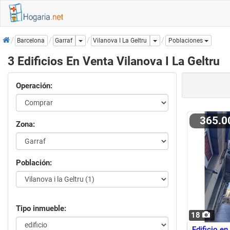
Inicio
Dropdown
Dropdown
Vilanova I La Geltru
Barcelona
Garraf
Poblaciones
3 Edificios En Venta Vilanova I La Geltru
Operación:
365.
Zona:
Población:
Tipo inmueble:
18
Edificio en