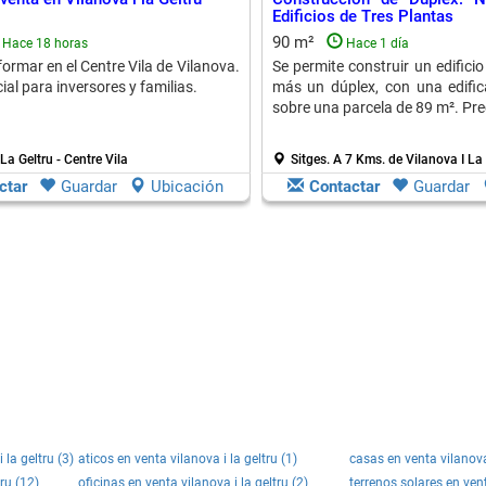
Edificios de Tres Plantas
90 m²
Hace 18 horas
Hace 1 día
eformar en el Centre Vila de Vilanova.
Se permite construir un edificio
al para inversores y familias.
más un dúplex, con una edifi
sobre una parcela de 89 m². Pre
La Geltru - Centre Vila
Sitges.
A 7 Kms. de Vilanova I La 
ctar
Guardar
Ubicación
Contactar
Guardar
la geltru (3)
aticos en venta vilanova i la geltru (1)
casas en venta vilanova 
tru (12)
oficinas en venta vilanova i la geltru (2)
terrenos solares en vent