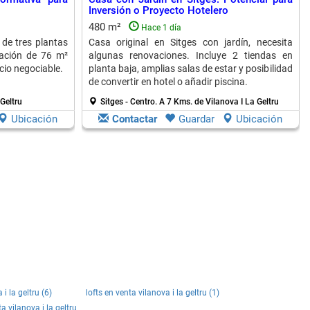
Inversión o Proyecto Hotelero
480 m²
Hace 1 día
 de tres plantas
Casa original en Sitges con jardín, necesita
cación de 76 m²
algunas renovaciones. Incluye 2 tiendas en
cio negociable.
planta baja, amplias salas de estar y posibilidad
de convertir en hotel o añadir piscina.
Geltru
Sitges - Centro.
A 7 Kms. de Vilanova I La Geltru
Ubicación
Contactar
Guardar
Ubicación
i la geltru (6)
lofts en venta vilanova i la geltru (1)
a vilanova i la geltru