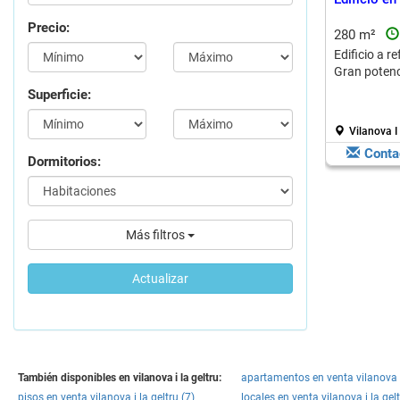
Precio:
280 m²
Edificio a r
Gran potenci
Superficie:
Vilanova I 
Conta
Dormitorios:
Más filtros
Actualizar
También disponibles en vilanova i la geltru:
apartamentos en venta vilanova i 
pisos en venta vilanova i la geltru (7)
locales en venta vilanova i la gel