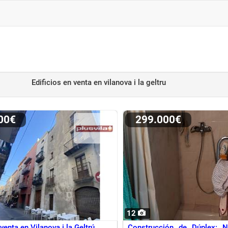
Edificios en venta
en vilanova i la geltru
000€
299.000€
12
 venta en Vilanova i la Geltrú
Construcción de Dúplex: N