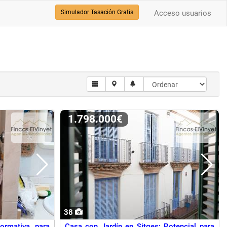
Simulador Tasación Gratis
Acceso usuarios
1.798.000€
38
ormativa para
Casa con Jardín en Sitges: Potencial para