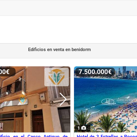
Edificios en venta
en benidorm
000€
7.500.000€
1
ificio en el Casco Antiguo de
Hotel de 3 Estrellas a Poco