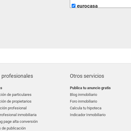
eurocasa
pellicer gestión inmobil
grup 90
re/max inmomás
 profesionales
Otros servicios
as
Publica tu anuncio gratis
ión de particulares
Blog inmobiliario
ión de propietarios
Foro inmobiliario
ción profesional
Calcula tu hipoteca
ofesional inmobiliaria
Indicador Inmobiliario
g page alta conversión
 de publicación