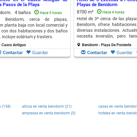
a Pasos de la Playa
Playas de Benidorm
8700 m²
 dorm.
4 baños
Hace 4 horas
Hace 5 horas
Hotel de 3* cerca de las playa
en Benidorm, cerca de playas,
Benidorm, ofrece habitaciones
en planta baja con local comercial y
diversas instalaciones. Actual
 con dos habitaciones y dos baños
necesita inversión, pero tie
Incluye solárium y trastero.
edificabilidad.
- Casco Antiguo
Benidorm - Playa De Poniente
Contactar
Guardar
Contactar
Guardar
 (158)
aticos en venta benidorm (21)
casas en venta benido
empresas en venta benidorm (5)
hoteles en venta benid