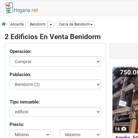
Inicio
Dropdown
Benidorm
Alicante
Cerca de Benidorm
2 Edificios En Venta Benidorm
Operación:
750.
Población:
Tipo inmueble:
Precio:
16
Amplio Ed