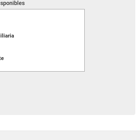
isponibles
liaria
te
arias