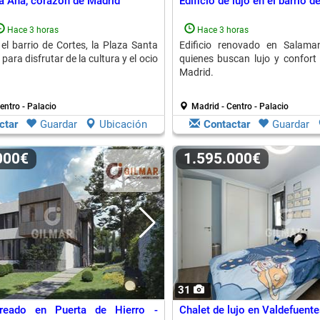
a Ana, corazón de Madrid
Edificio de lujo en el barrio 
Hace 3 horas
Hace 3 horas
el barrio de Cortes, la Plaza Santa
Edificio renovado en Salaman
 para disfrutar de la cultura y el ocio
quienes buscan lujo y confort 
Madrid.
entro - Palacio
Madrid - Centro - Palacio
ctar
Guardar
Ubicación
Contactar
Guardar
.000€
1.595.000€
31
reado en Puerta de Hierro -
Chalet de lujo en Valdefuente