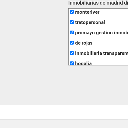
Inmobiliarias de madrid d
monteriver
tratopersonal
promayo gestion inmobi
de rojas
inmobiliaria transparen
hogalia
fotofincas
m2 soluciones inmobili
casaidonea
grupo extra
gilmar
alfa su nuevo hogar