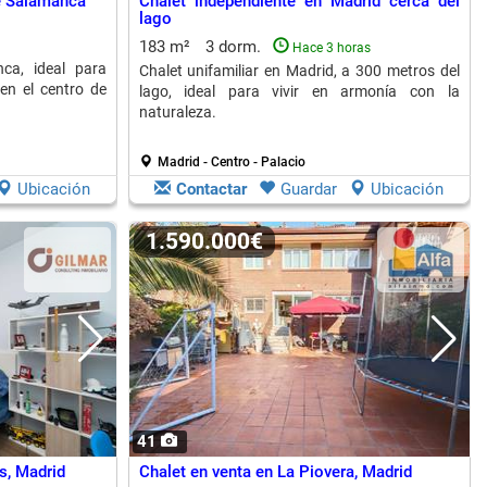
de Salamanca
Chalet independiente en Madrid cerca del
lago
183 m²
3 dorm.
Hace 3 horas
ca, ideal para
Chalet unifamiliar en Madrid, a 300 metros del
en el centro de
lago, ideal para vivir en armonía con la
naturaleza.
Madrid - Centro - Palacio
Ubicación
Contactar
Guardar
Ubicación
1.590.000€
41
s, Madrid
Chalet en venta en La Piovera, Madrid