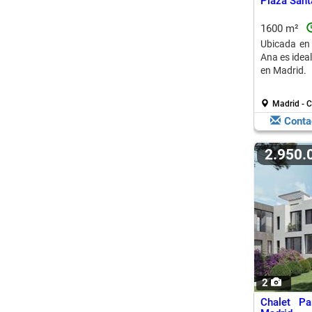
Plaza Sant
1600 m²
Ubicada en 
Ana es ideal
en Madrid.
Madrid - C
Conta
2.950
2
Chalet Pa