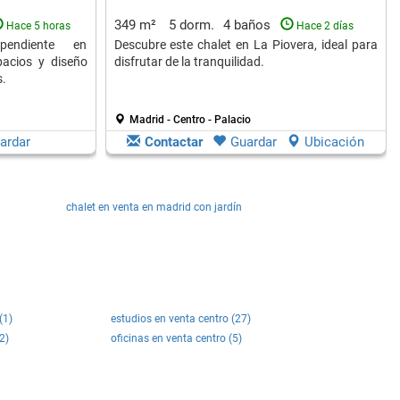
349 m²
5 dorm.
4 baños
Hace 5 horas
Hace 2 días
ependiente en
Descubre este chalet en La Piovera, ideal para
pacios y diseño
disfrutar de la tranquilidad.
s.
Madrid - Centro - Palacio
ardar
Contactar
Guardar
Ubicación
chalet en venta en madrid con jardín
(1)
estudios en venta centro (27)
2)
oficinas en venta centro (5)