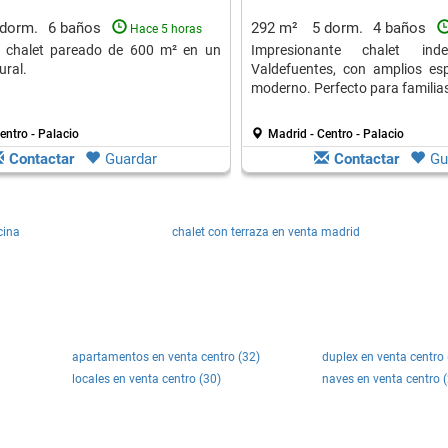
 dorm.
6 baños
292 m²
5 dorm.
4 baños
Hace 5 horas
l chalet pareado de 600 m² en un
Impresionante chalet ind
ural.
Valdefuentes, con amplios es
moderno. Perfecto para familia
entro - Palacio
Madrid - Centro - Palacio
Contactar
Guardar
Contactar
Gu
cina
chalet con terraza en venta madrid
apartamentos en venta centro (32)
duplex en venta centro 
locales en venta centro (30)
naves en venta centro (