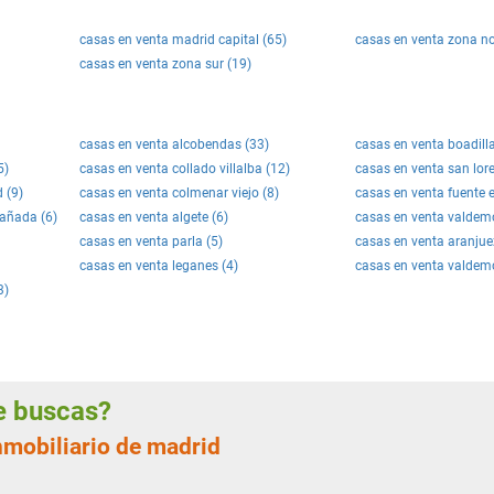
casas en venta madrid capital (65)
casas en venta zona no
casas en venta zona sur (19)
casas en venta alcobendas (33)
casas en venta boadill
5)
casas en venta collado villalba (12)
casas en venta san lore
 (9)
casas en venta colmenar viejo (8)
casas en venta fuente e
cañada (6)
casas en venta algete (6)
casas en venta valdemor
casas en venta parla (5)
casas en venta aranjue
casas en venta leganes (4)
casas en venta valdemo
3)
ue buscas?
nmobiliario de madrid