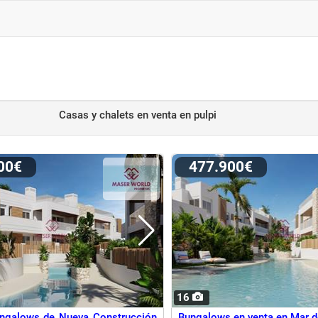
Casas y chalets en venta
en pulpi
900€
477.900€
16
ungalows de Nueva Construcción
Bungalows en venta en Mar d