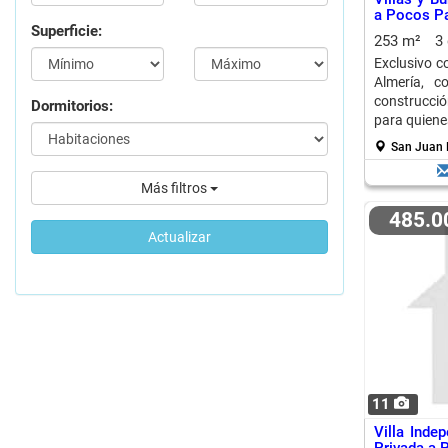
a Pocos Pa
Superficie:
253 m²
3
Exclusivo c
Almería, c
construcció
Dormitorios:
para quiene
San Juan D
Más filtros
485.
Actualizar
11
Villa Inde