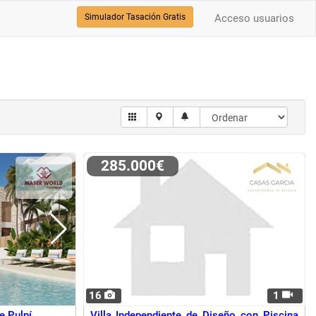
Simulador Tasación Gratis
Acceso usuarios
285.000€
16
1
e Pulpí
Villa Independiente de Diseño con Piscina