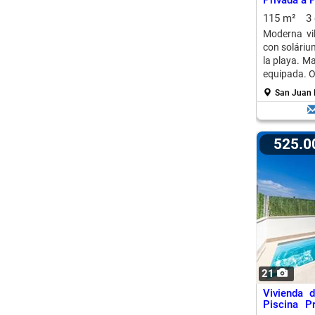
Privada a 
115 m²
3
Moderna vil
con soláriu
la playa. Ma
equipada. O
San Juan D
525.
21
Vivienda 
Piscina P