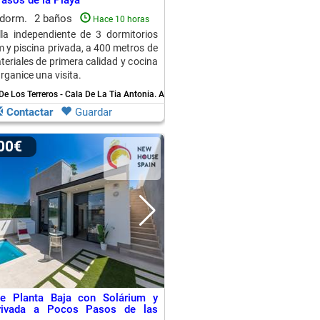
Pasos de la Playa
 dorm.
2 baños
Hace 10 horas
la independiente de 3 dormitorios
m y piscina privada, a 400 metros de
teriales de primera calidad y cocina
rganice una visita.
e Los Terreros - Cala De La Tia Antonia.
A 8 Kms. de Pulpi
Contactar
Guardar
000€
de Planta Baja con Solárium y
rivada a Pocos Pasos de las