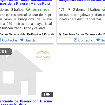
sos de la Playa en Mar de Pulpí
 dorm.
3 baños
171 m²
2 dorm.
2 baños
Hace 14 horas
omplejo residencial en Mar de Pulpí,
Descubra bungalows y villas e
on villas y bungalows de nueva
ideales para disfrutar del mar.
n a 250 metros de la playa, ideal
s buscan tranquilidad y calidad.
e Los Terreros - Mar De Pulpí.
A 8 Kms. de Pulpi
San Juan De Los Terreros - Mar D
Contactar
Guardar
Contactar
Gu
000€
1
pendiente de Diseño con Piscina