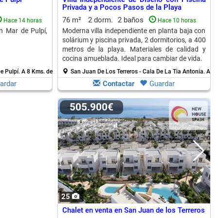
Privada y a Pocos Pasos de la Playa
76 m²
2 dorm.
2 baños
Hace 14 horas
Hace 10 horas
n Mar de Pulpí,
Moderna villa independiente en planta baja con
solárium y piscina privada, 2 dormitorios, a 400
metros de la playa. Materiales de calidad y
cocina amueblada. Ideal para cambiar de vida.
e Pulpí.
A 8 Kms. de Pulpi
San Juan De Los Terreros - Cala De La Tia Antonia.
A 8 
ardar
Contactar
Guardar
505.900€
25
Chalet en venta en San Juan de los Terreros