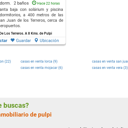
San Juan de los Terreros
 dorm.
2 baños
Hace 22 horas
anta baja con solárium y piscina
 dormitorios, a 400 metros de las
an Juan de los Terreros, cerca de
aeropuertos.
De Los Terreros.
A 8 Kms. de Pulpi
ctar
Guardar
Ubicación
on (22)
casas en venta lorca (9)
casas en venta san juan
casas en venta mojacar (6)
casas en venta vera (3)
ue buscas?
nmobiliario de pulpi