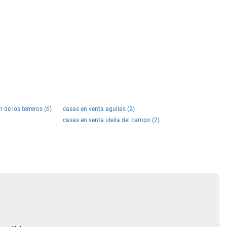
 de los terreros (6)
casas en venta aguilas (2)
casas en venta uleila del campo (2)