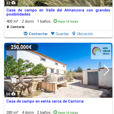
32
Casa de campo en Valle del Almanzora con grandes
posibilidades
400 m²
2 dorm.
1 baños
Hace 16 horas
Cantoria
Contactar
Guardar
Ubicación
250.000€
50
Casa de campo en venta cerca de Cantoria
280 m²
4 dorm.
2 baños
Hace 16 horas