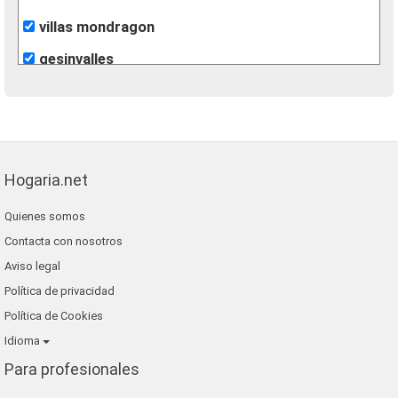
villas mondragon
gesinvalles
león inmobiliarias
finques agisa
fincas eva
Hogaria.net
lunallar
Quienes somos
blaneshouse s.l.
Contacta con nosotros
grup 90
Aviso legal
Política de privacidad
Política de Cookies
Idioma
Para profesionales