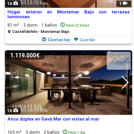
16
1
Hogar exterior en Montemar Bajo con terrazas
luminosas
81 m²
3 dorm.
1 baños
Hace 22 horas
Castelldefels - Montemar Bajo
Contactar
Guardar
1.119.000€
16
Atico dúplex en Gavá Mar con vistas al mar
165 m²
3 dorm.
2 baños
Hace 1 día