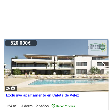
520.000€
26
Exclusivo apartamento en Caleta de Vélez
124 m²
3 dorm.
2 baños
Hace 12 horas