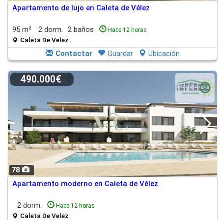
Apartamento de lujo en Caleta de Vélez
95 m²
2 dorm.
2 baños
Hace 12 horas
Caleta De Velez
Contactar
Guardar
Ubicación
490.000€
78
Apartamento moderno en Caleta de Vélez
2 dorm.
Hace 12 horas
Caleta De Velez