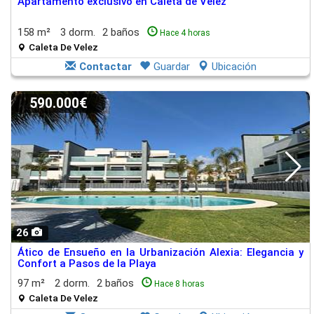
Apartamento exclusivo en Caleta de Vélez
158 m²
3 dorm.
2 baños
Hace 4 horas
Caleta De Velez
Contactar
Guardar
Ubicación
590.000€
26
Ático de Ensueño en la Urbanización Alexia: Elegancia y
Confort a Pasos de la Playa
97 m²
2 dorm.
2 baños
Hace 8 horas
Caleta De Velez