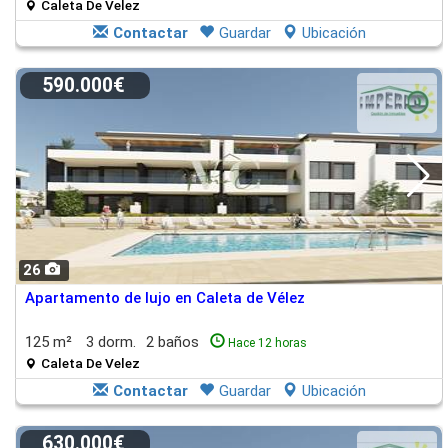
Caleta De Velez
Contactar
Guardar
Ubicación
590.000€
26
Apartamento de lujo en Caleta de Vélez
125 m²
3 dorm.
2 baños
Hace 12 horas
Caleta De Velez
Contactar
Guardar
Ubicación
630.000€