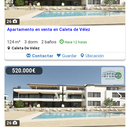
26
Apartamento en venta en Caleta de Vélez
124 m²
3 dorm.
2 baños
Hace 12 horas
Caleta De Velez
Contactar
Guardar
Ubicación
520.000€
26