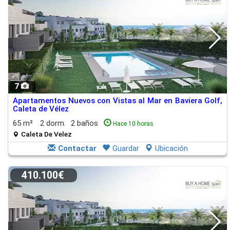
7
Apartamentos Nuevos con Vistas al Mar en Baviera Golf,
Caleta de Vélez
65 m²
2 dorm.
2 baños
Hace 10 horas
Caleta De Velez
Contactar
Guardar
Ubicación
410.100€