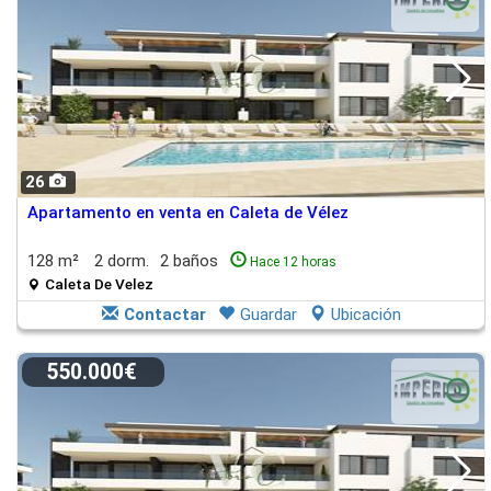
26
Apartamento en venta en Caleta de Vélez
128 m²
2 dorm.
2 baños
Hace 12 horas
Caleta De Velez
Contactar
Guardar
Ubicación
550.000€