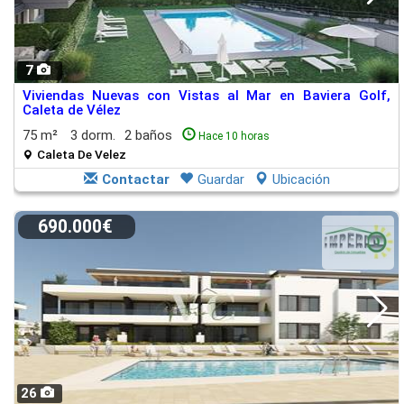
7
Viviendas Nuevas con Vistas al Mar en Baviera Golf,
Caleta de Vélez
75 m²
3 dorm.
2 baños
Hace 10 horas
Caleta De Velez
Contactar
Guardar
Ubicación
690.000€
26