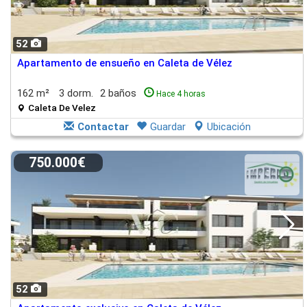
52
Apartamento de ensueño en Caleta de Vélez
162 m²
3 dorm.
2 baños
Hace 4 horas
Caleta De Velez
Contactar
Guardar
Ubicación
750.000€
52