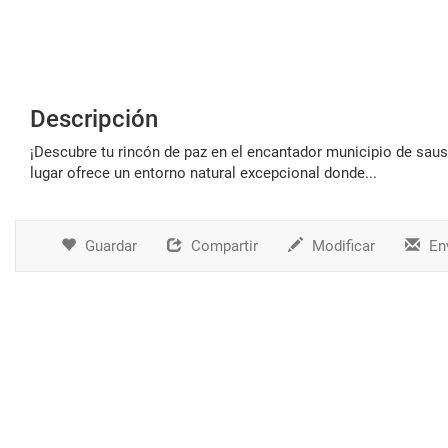
Descripción
¡descubre tu rincón de paz en el encantador municipio de saus! ubicado a pocos kilómetros de las hermosas playas de empúries, este
lugar ofrece un entorno natural excepcional donde...
Guardar
Compartir
Modificar
Env