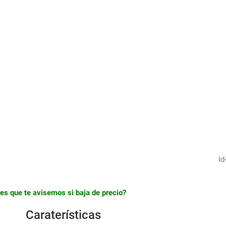
1
/
16
Id
es que te avisemos si baja de precio?
Caraterísticas