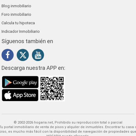
Blog inmobiliario
Foro inmobiliario
Calcula tu hipoteca
Indicador Inmobiliario
Síguenos también en
Descarga nuestra APP en:
© 2002-2026 hogaria.net, Prohibido su reproducción total o parcial
 alquiler de inmuebles. Encontrar tu casa o
piso, es mucho más fácil con la disponibilidad de navegación de propiedades qu