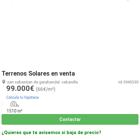
1
/
38
Terrenos Solares en venta
san sebastian de garabandal
cabanilla
Id-3945330
99.000€
(66€/m²)
Calcula tu hipoteca
1510 m²
Contactar
¿Quieres que te avisemos si baja de precio?