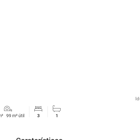
1
/
36
Id
m²
99 m² útil
3
1