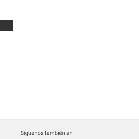
94 m²
2
1
80.000€
Síguenos también en