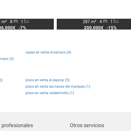
 m²
8
1
287 m²
4
1
36.000€
-7%
200.000€
-15%
casas en venta el barraco (4)
rraco (3)
5)
pisos en venta el espinar (5)
pisos en venta las navas del marques (1)
pisos en venta valdemorillo (1)
 profesionales
Otros servicios