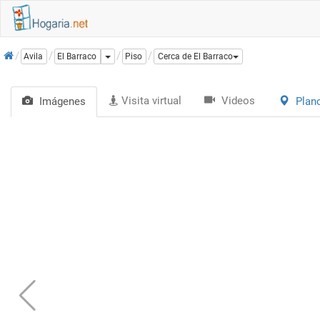
Inicio
Dropdown
Avila
El Barraco
Piso
Cerca de El Barraco
Visita virtual
Videos
Imágenes
Plan