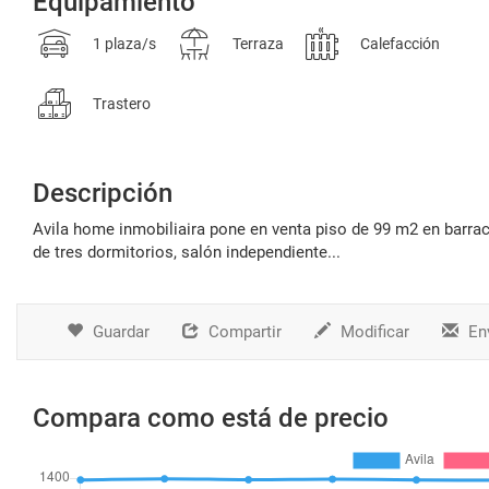
Equipamiento
1 plaza/s
Terraza
Calefacción
Trastero
Descripción
avila home inmobiliaira pone en venta piso de 99 m2 en barraco con plaza de garaje y trastero. sobre plena avenida avila, hermoso piso
de tres dormitorios, salón independiente...
Guardar
Compartir
Modificar
Env
Compara como está de precio