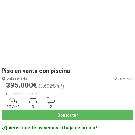
1
/
3
Piso en venta con piscina
cala ratjada
Id-3625240
395.000€
(3.692€/m²)
Calcula tu hipoteca
107 m²
3
2
Contactar
¿Quieres que te avisemos si baja de precio?