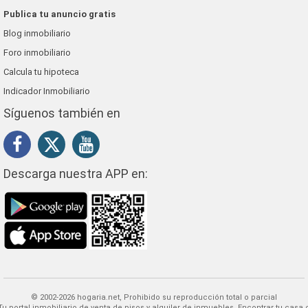
Publica tu anuncio gratis
Blog inmobiliario
Foro inmobiliario
Calcula tu hipoteca
Indicador Inmobiliario
Síguenos también en
Descarga nuestra APP en:
© 2002-2026 hogaria.net, Prohibido su reproducción total o parcial
 alquiler de inmuebles. Encontrar tu casa o