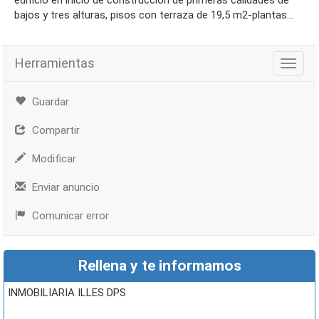
edificio en inicio de construcción de primeras calidades de
bajos y tres alturas, pisos con terraza de 19,5 m2-plantas...
Herramientas
Herra
Guardar
Compartir
Modificar
Enviar anuncio
Comunicar error
Rellena y te informamos
INMOBILIARIA ILLES DPS