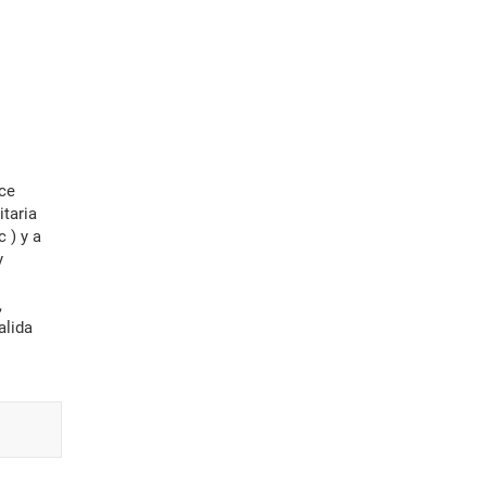
taria
 ) y a
y
,
alida