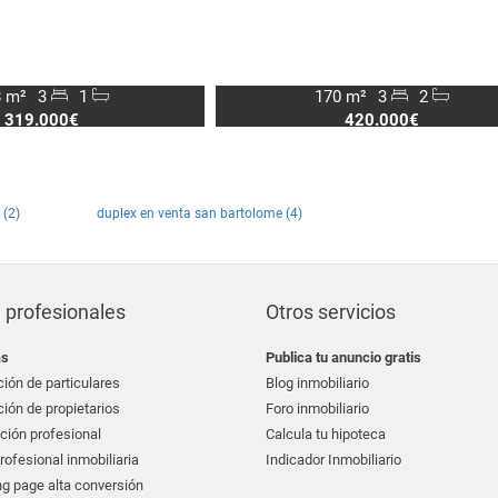
 m²
3
1
170 m²
3
2
319.000€
420.000€
 (2)
duplex en venta san bartolome (4)
 profesionales
Otros servicios
as
Publica tu anuncio gratis
ión de particulares
Blog inmobiliario
ión de propietarios
Foro inmobiliario
ción profesional
Calcula tu hipoteca
ofesional inmobiliaria
Indicador Inmobiliario
g page alta conversión