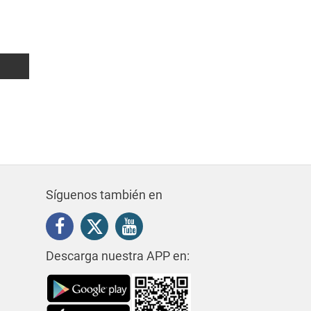
118 m²
3
2
410.000€
Síguenos también en
Descarga nuestra APP en: