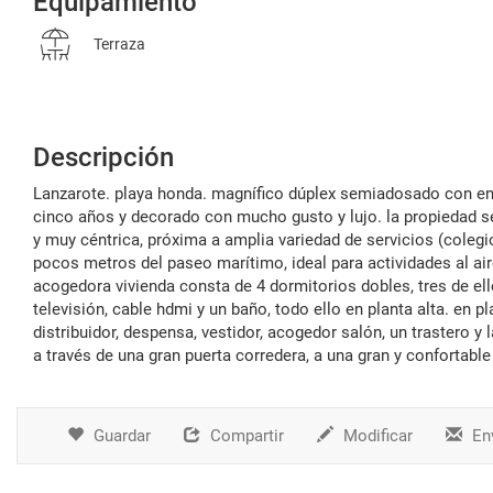
Equipamiento
Terraza
Descripción
lanzarote. playa honda. magnífico dúplex semiadosado con entrada directa desde la calle que está completamente reformado hace
cinco años y decorado con mucho gusto y lujo. la propiedad s
y muy céntrica, próxima a amplia variedad de servicios (colegio
pocos metros del paseo marítimo, ideal para actividades al aire
acogedora vivienda consta de 4 dormitorios dobles, tres de e
televisión, cable hdmi y un baño, todo ello en planta alta. en
distribuidor, despensa, vestidor, acogedor salón, un trastero y
a través de una gran puerta corredera, a una gran y confortable 
Guardar
Compartir
Modificar
Env