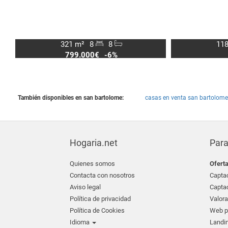
321 m²
8
8
118
799.000€
-6%
También disponibles en san bartolome:
casas en venta san bartolome
Hogaria.net
Para
Quienes somos
Ofert
Contacta con nosotros
Captac
Aviso legal
Captac
Política de privacidad
Valora
Política de Cookies
Web pr
Idioma
Landin