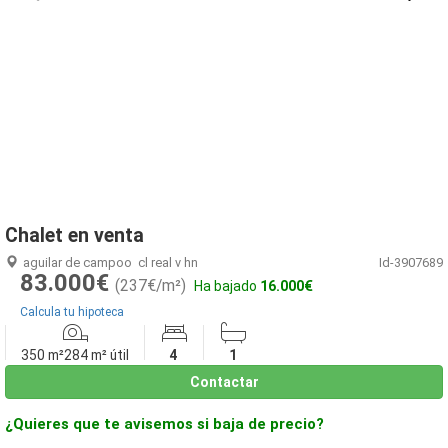
1
/
20
Chalet en venta
aguilar de campoo
cl real v hn
Id-3907689
83.000€
(237€/m²)
Ha bajado
16.000€
Calcula tu hipoteca
350 m²
284 m² útil
4
1
Contactar
¿Quieres que te avisemos si baja de precio?