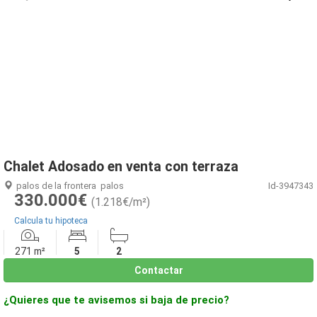
1
/
16
Chalet Adosado en venta con terraza
palos de la frontera
palos
Id-3947343
330.000€
(1.218€/m²)
Calcula tu hipoteca
271 m²
5
2
Contactar
¿Quieres que te avisemos si baja de precio?