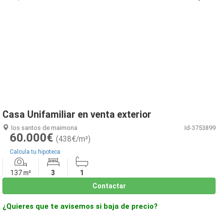
1
/
11
Casa Unifamiliar en venta exterior
los santos de maimona
Id-3753899
60.000€
(438€/m²)
Calcula tu hipoteca
137 m²
3
1
Contactar
¿Quieres que te avisemos si baja de precio?