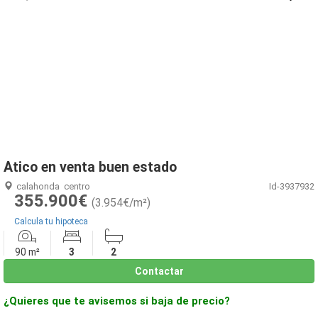
1
/
19
Atico en venta buen estado
calahonda
centro
Id-3937932
355.900€
(3.954€/m²)
Calcula tu hipoteca
90 m²
3
2
Contactar
¿Quieres que te avisemos si baja de precio?