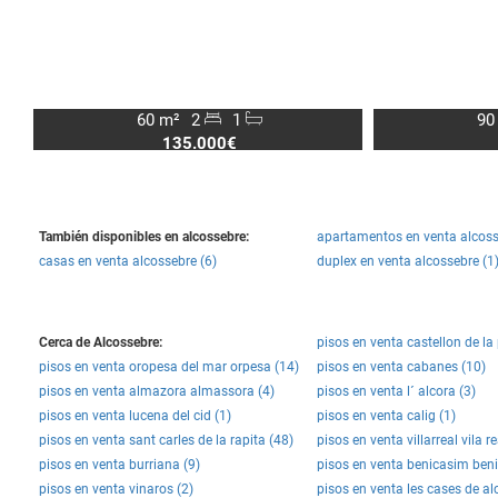
60 m²
2
1
90
135.000€
También disponibles en alcossebre:
apartamentos en venta alcoss
casas en venta alcossebre (6)
duplex en venta alcossebre (1
Cerca de Alcossebre:
pisos en venta castellon de la
pisos en venta oropesa del mar orpesa (14)
pisos en venta cabanes (10)
pisos en venta almazora almassora (4)
pisos en venta l´ alcora (3)
pisos en venta lucena del cid (1)
pisos en venta calig (1)
pisos en venta sant carles de la rapita (48)
pisos en venta villarreal vila re
pisos en venta burriana (9)
pisos en venta benicasim ben
pisos en venta vinaros (2)
pisos en venta les cases de al