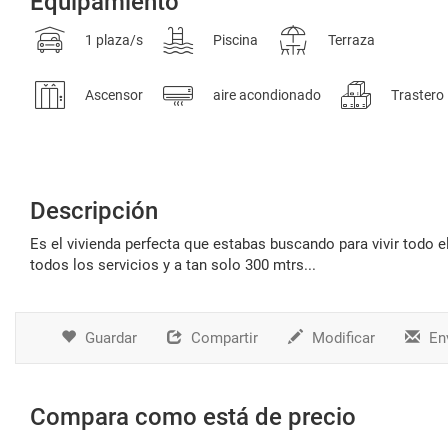
Equipamiento
1 plaza/s
Piscina
Terraza
Ascensor
aire acondionado
Trastero
Descripción
es el vivienda perfecta que estabas buscando para vivir todo el año en este paraíso. precioso piso en el centro de alcossebre. cerca de
todos los servicios y a tan solo 300 mtrs...
Guardar
Compartir
Modificar
Env
Compara como está de precio