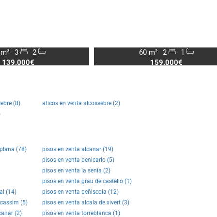
 m²
3
2
60 m²
2
1
139.000€
159.000€
ebre (8)
aticos en venta alcossebre (2)
)
 plana (78)
pisos en venta alcanar (19)
pisos en venta benicarlo (5)
pisos en venta la senia (2)
pisos en venta grau de castello (1)
al (14)
pisos en venta peñiscola (12)
icassim (5)
pisos en venta alcala de xivert (3)
canar (2)
pisos en venta torreblanca (1)