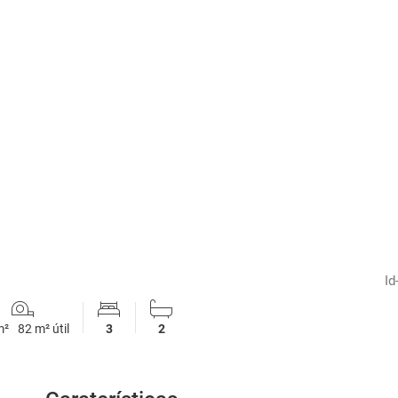
1
/
10
Id
m²
82 m² útil
3
2