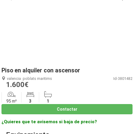
1
/
16
Piso en alquiler con ascensor
valencia
poblats maritims
Id-3801482
1.600€
95 m²
3
1
Contactar
¿Quieres que te avisemos si baja de precio?