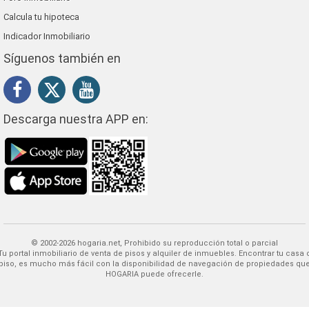
Calcula tu hipoteca
Indicador Inmobiliario
Síguenos también en
Descarga nuestra APP en:
© 2002-2026 hogaria.net, Prohibido su reproducción total o parcial
 alquiler de inmuebles. Encontrar tu casa o
piso, es mucho más fácil con la disponibilidad de navegación de propiedades qu
HOGARIA puede ofrecerle.