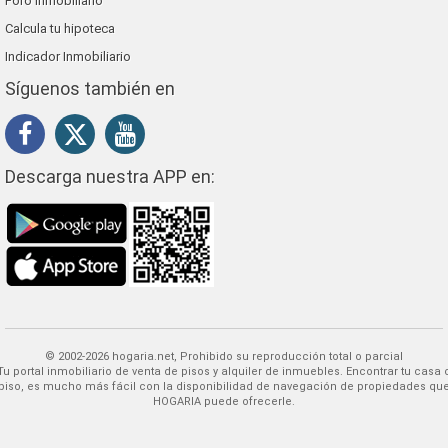
Foro inmobiliario
Calcula tu hipoteca
Indicador Inmobiliario
Síguenos también en
Descarga nuestra APP en:
© 2002-2026 hogaria.net, Prohibido su reproducción total o parcial
 alquiler de inmuebles. Encontrar tu casa o
piso, es mucho más fácil con la disponibilidad de navegación de propiedades qu
HOGARIA puede ofrecerle.