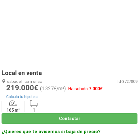
1
/
16
Local en venta
sabadell
ca n oriac
Id-3727809
219.000€
(1.327€/m²)
Ha subido
7.000€
Calcula tu hipoteca
165 m²
1
Contactar
¿Quieres que te avisemos si baja de precio?