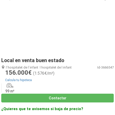
1
/
2
Local en venta buen estado
l´hospitalet de l´infant
l hospitalet de l infant
Id-3666547
156.000€
(1.576€/m²)
Calcula tu hipoteca
99 m²
Contactar
¿Quieres que te avisemos si baja de precio?