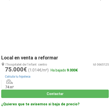
1
/
4
Local en venta a reformar
l´hospitalet de l´infant
centro
Id-3665125
75.000€
(1.014€/m²)
Ha bajado
9.000€
Calcula tu hipoteca
74 m²
Contactar
¿Quieres que te avisemos si baja de precio?