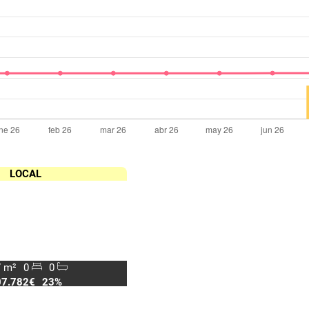
LOCAL
 m²
0
0
07.782€
23%