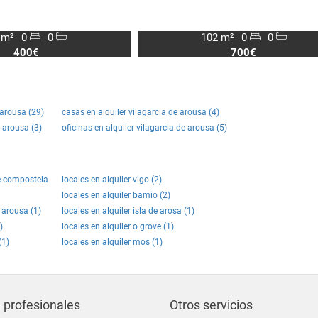
 m²
0
0
102 m²
0
0
400€
700€
 arousa (29)
casas en alquiler vilagarcia de arousa (4)
e arousa (3)
oficinas en alquiler vilagarcia de arousa (5)
de compostela
locales en alquiler vigo (2)
locales en alquiler bamio (2)
e arousa (1)
locales en alquiler isla de arosa (1)
)
locales en alquiler o grove (1)
(1)
locales en alquiler mos (1)
 profesionales
Otros servicios