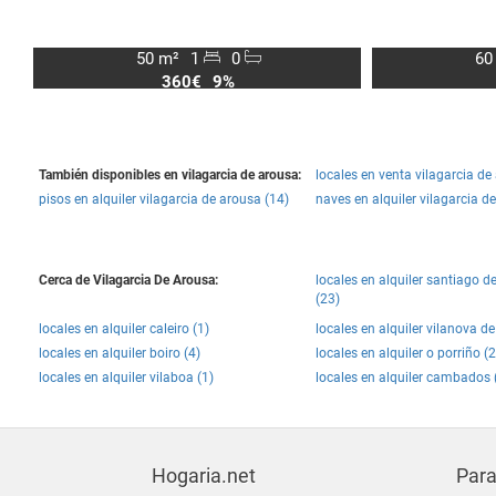
50 m²
1
0
60
360€
9%
También disponibles en vilagarcia de arousa:
locales en venta vilagarcia de
pisos en alquiler vilagarcia de arousa (14)
naves en alquiler vilagarcia d
Cerca de Vilagarcia De Arousa:
locales en alquiler santiago 
(23)
locales en alquiler caleiro (1)
locales en alquiler vilanova d
locales en alquiler boiro (4)
locales en alquiler o porriño (2
locales en alquiler vilaboa (1)
locales en alquiler cambados 
Hogaria.net
Para