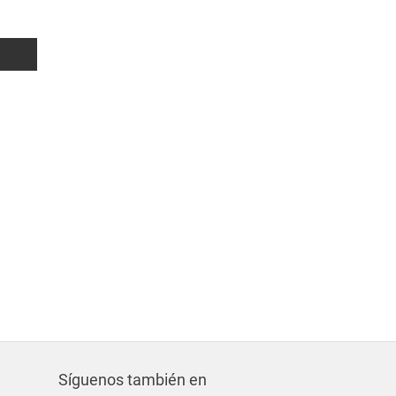
300 m²
3
0
900€
Síguenos también en