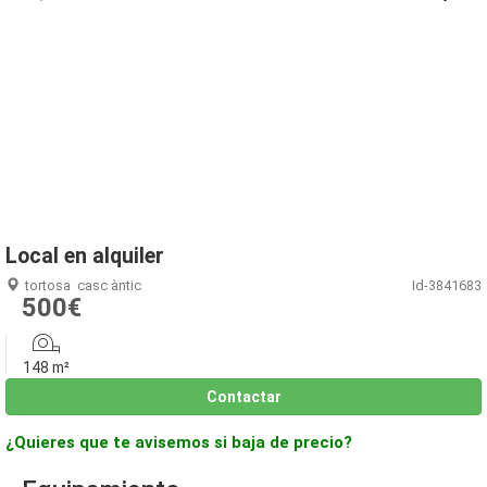
1
/
4
Local en alquiler
tortosa
casc àntic
Id-3841683
500€
148 m²
Contactar
¿Quieres que te avisemos si baja de precio?