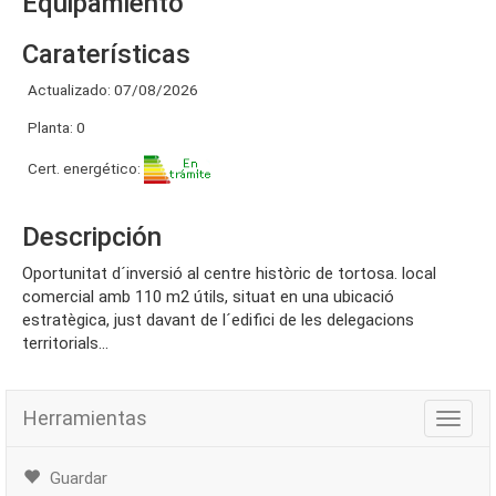
Equipamiento
Caraterísticas
Actualizado: 07/08/2026
Planta: 0
Cert. energético:
Descripción
oportunitat d´inversió al centre històric de tortosa. local
comercial amb 110 m2 útils, situat en una ubicació
estratègica, just davant de l´edifici de les delegacions
territorials...
Herramientas
Herra
Guardar