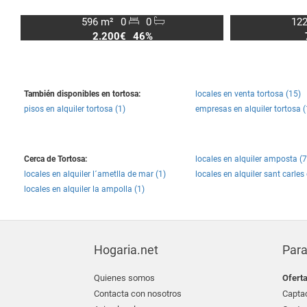
596 m²
0
0
122
2.200€
46%
También disponibles en tortosa:
locales en venta tortosa (15)
pisos en alquiler tortosa (1)
empresas en alquiler tortosa (
Cerca de Tortosa:
locales en alquiler amposta (7
locales en alquiler l´ametlla de mar (1)
locales en alquiler sant carles 
locales en alquiler la ampolla (1)
Hogaria.net
Para
Quienes somos
Ofert
Contacta con nosotros
Captac