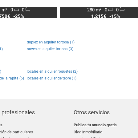
 m²
0
0
280 m²
0
0
750€
-25%
1.215€
-15%
duplex en alquiler tortosa (1)
1)
naves en alquiler tortosa (3)
)
locales en alquiler roquetes (2)
de la rapita (5)
locales en alquiler deltebre (1)
 profesionales
Otros servicios
as
Publica tu anuncio gratis
ión de particulares
Blog inmobiliario