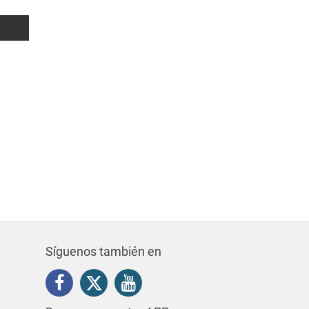
109 m²
0
0
1.300€
Síguenos también en