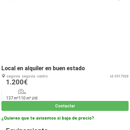
1
/
2
Local en alquiler en buen estado
segovia
segovia -centro
Id-3917928
1.200€
137 m²
110 m² útil
Contactar
¿Quieres que te avisemos si baja de precio?