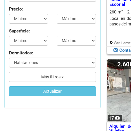
Escorial
Precio:
260 m²
2
Local en do
pasos del m
Superficie:
San Lorenz
Conta
Dormitorios:
2.6
Más filtros
Actualizar
17
Alquiler 