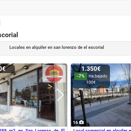
scorial
Locales en alquiler
en san lorenzo de el escorial
00€
1.350€
-7%
Ha bajado
100€
16
289 m2 en San Lorenzo de El
Local comercial en alquiler 