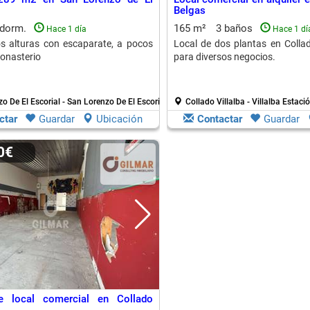
Belgas
 dorm.
165 m²
3 baños
Hace 1 día
Hace 1 dí
s alturas con escaparate, a pocos
Local de dos plantas en Collado
onasterio
para diversos negocios.
o De El Escorial - San Lorenzo De El Escorial Cen
Collado Villalba - Villalba Estaci
ctar
Guardar
Ubicación
Contactar
Guardar
00€
de local comercial en Collado