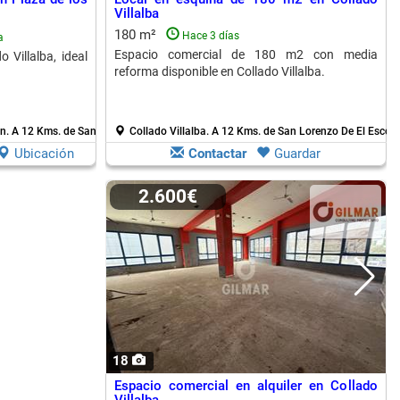
Villalba
180 m²
Hace 3 días
a
Espacio comercial de 180 m2 con media
 Villalba, ideal
reforma disponible en Collado Villalba.
ón.
A 12 Kms. de San Lorenzo De El Escorial
Collado Villalba.
A 12 Kms. de San Lorenzo De El Escori
Ubicación
Contactar
Guardar
2.600€
18
Espacio comercial en alquiler en Collado