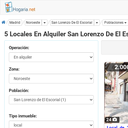
Inicio
Dropdown
Dropdown
San Lorenzo De El Escorial
Madrid
Noroeste
Poblaciones
5 Locales En Alquiler San Lorenzo De El E
Operación:
2.0
Zona:
Población:
Tipo inmueble:
24
Local de 