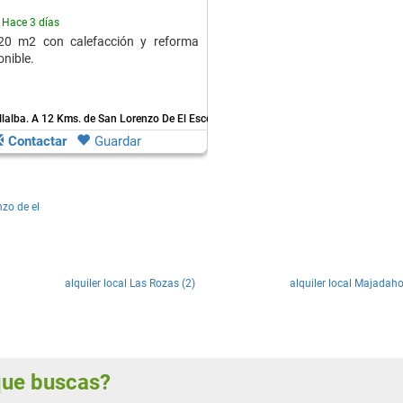
Hace 3 días
20 m2 con calefacción y reforma
onible.
llalba.
A 12 Kms. de San Lorenzo De El Escorial
Contactar
Guardar
nzo de el
alquiler local Las Rozas (2)
alquiler local Majadah
 que buscas?