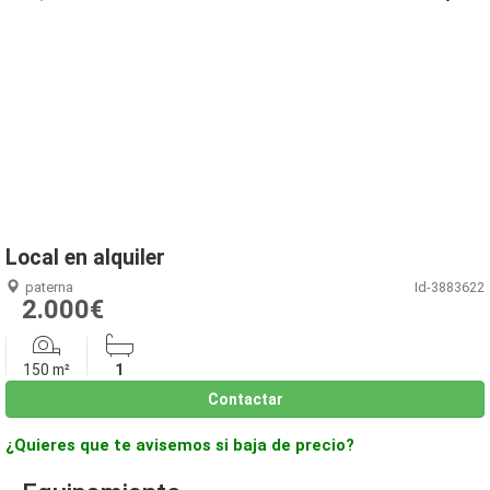
1
/
8
Local en alquiler
paterna
Id-3883622
2.000€
150 m²
1
Contactar
¿Quieres que te avisemos si baja de precio?