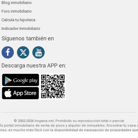
Blog inmobiliario
Foro inmobiliario
Calcula tu hipoteca
Indicador Inmobiliario
Síguenos también en
Descarga nuestra APP en:
© 2002-2026 hogaria.net, Prohibido su reproducción total o parcial
 alquiler de inmuebles. Encontrar tu casa o
piso, es mucho más fácil con la disponibilidad de navegación de propiedades qu
HOGARIA puede ofrecerle.