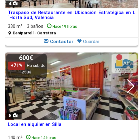
4
Traspaso de Restaurante en Ubicación Estratégica en L
´Horta Sud, Valencia
330 m²
3 baños
Hace 19 horas
Beniparrell - Carretera
Contactar
Guardar
600€
+71%
Ha subido
250€
8
Local en alquiler en Silla
140 m²
Hace 14 horas