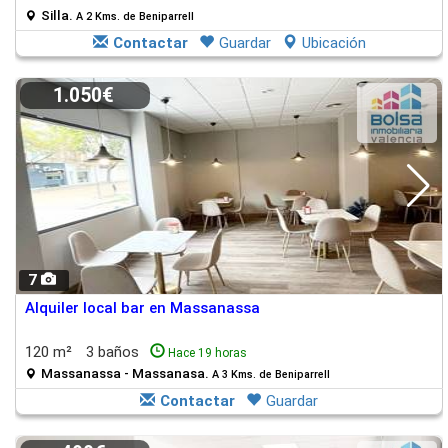
Silla.
A 2 Kms. de Beniparrell
Contactar
Guardar
Ubicación
1.050€
7
Alquiler local bar en Massanassa
120 m²
3 baños
Hace 19 horas
Massanassa - Massanasa.
A 3 Kms. de Beniparrell
Contactar
Guardar