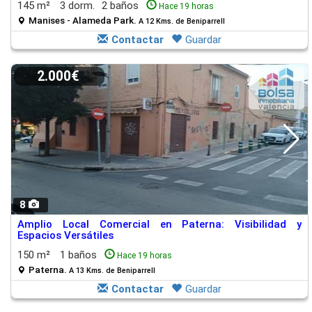
145 m²
3 dorm.
2 baños
Hace 19 horas
Manises - Alameda Park.
A 12 Kms. de Beniparrell
Contactar
Guardar
2.000€
8
Amplio Local Comercial en Paterna: Visibilidad y
Espacios Versátiles
150 m²
1 baños
Hace 19 horas
Paterna.
A 13 Kms. de Beniparrell
Contactar
Guardar