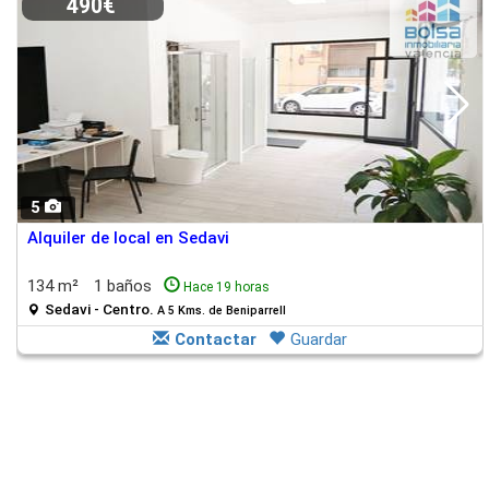
490€
5
Alquiler de local en Sedavi
134 m²
1 baños
Hace 19 horas
Sedavi - Centro.
A 5 Kms. de Beniparrell
Contactar
Guardar