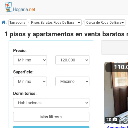
Inicio
Dropdown
Pisos Baratos Roda De Bara
Tarragona
Cerca de Roda De Bara
1 pisos y apartamentos en venta baratos 
Precio:
110.
Superficie:
Dormitorios:
Más filtros
20
Acogedor h