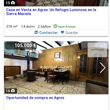
15
Casa en Venta en Agres: Un Refugio Luminoso en la
Sierra Mariola
318 m²
14 dorm.
2 baños
Hace 4 horas
Contactar
Guardar
105.000 €
16
Oportunidad de compra en Agres