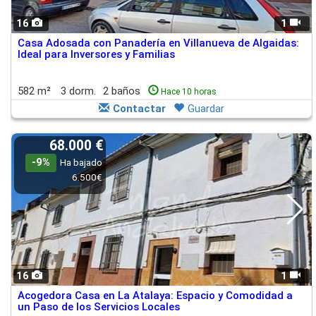
16
1
Casa Adosada con Panadería en Villanueva de Algaidas:
Ideal para Inversores y Familias
582 m²
3 dorm.
2 baños
Hace 10 horas
Contactar
Guardar
68.000 €
-9%
Ha bajado
6.500€
16
1
Acogedora Casa en La Atalaya: Espacio y Comodidad a
un Paso de los Servicios Locales