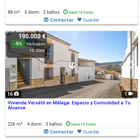
88 m²
3 dorm.
2 baños
Hace 10 horas
Contactar
Guardar
190.000 €
-5%
Ha bajado
10.000€
16
1
Vivienda Versátil en Málaga: Espacio y Comodidad a Tu
Alcance
226 m²
4 dorm.
3 baños
Hace 10 horas
Contactar
Guardar