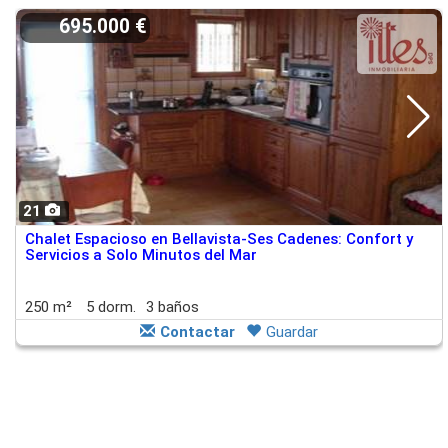
695.000 €
21
Chalet Espacioso en Bellavista-Ses Cadenes: Confort y
Servicios a Solo Minutos del Mar
250 m²
5 dorm.
3 baños
Contactar
Guardar