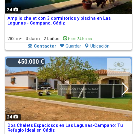
34
Amplio chalet con 3 dormitorios y piscina en Las
Lagunas - Campano, Cádiz
282 m²
3 dorm.
2 baños
Hace 24 horas
Contactar
Guardar
Ubicación
450.000 €
24
Dos Chalets Espaciosos en Las Lagunas-Campano: Tu
Refugio Ideal en Cádiz