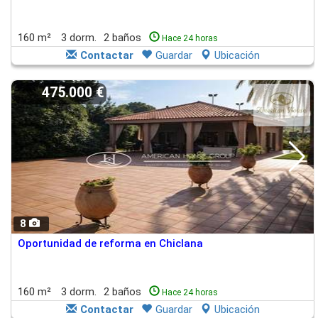
160 m²
3 dorm.
2 baños
Hace 24 horas
Contactar
Guardar
Ubicación
475.000 €
8
Oportunidad de reforma en Chiclana
160 m²
3 dorm.
2 baños
Hace 24 horas
Contactar
Guardar
Ubicación