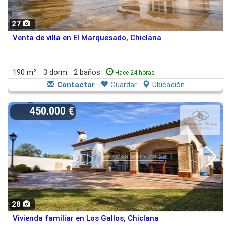
27
Venta de villa en El Marquesado, Chiclana
190 m²
3 dorm.
2 baños
Hace 24 horas
Contactar
Guardar
Ubicación
450.000 €
28
Vivienda familiar en Los Gallos, Chiclana