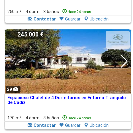
250 m²
4 dorm.
3 baños
Hace 24 horas
Contactar
Guardar
Ubicación
245.000 €
29
Espacioso Chalet de 4 Dormitorios en Entorno Tranquilo
de Cádiz
170 m²
4 dorm.
3 baños
Hace 24 horas
Contactar
Guardar
Ubicación