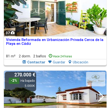
37
Vivienda Reformada en Urbanización Privada Cerca de la
Playa en Cádiz
81 m²
2 dorm.
2 baños
Hace 24 horas
Contactar
Guardar
Ubicación
270.000 €
-2%
Ha bajado
5.000€