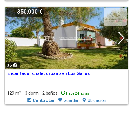
350.000 €
35
Encantador chalet urbano en Los Gallos
129 m²
3 dorm.
2 baños
Hace 24 horas
Contactar
Guardar
Ubicación