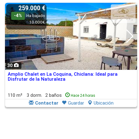
259.000 €
-4%
Ha bajado
10.000€
30
Amplio Chalet en La Coquina, Chiclana: Ideal para
Disfrutar de la Naturaleza
110 m²
3 dorm.
2 baños
Hace 24 horas
Contactar
Guardar
Ubicación