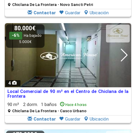
Chiclana De La Frontera - Novo Sancti Petri
Contactar
Guardar
Ubicación
80.000€
-6%
Ha bajado
5.000€
4
Local Comercial de 90 m² en el Centro de Chiclana de la
Frontera
90 m²
2 dorm.
1 baños
Hace 4 horas
Chiclana De La Frontera - Casco Urbano
Contactar
Guardar
Ubicación