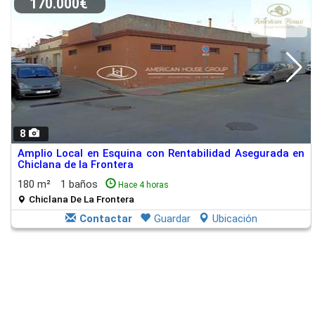
170.000€
8
Amplio Local en Esquina con Rentabilidad Asegurada en
Chiclana de la Frontera
180 m²
1 baños
Hace 4 horas
Chiclana De La Frontera
Contactar
Guardar
Ubicación