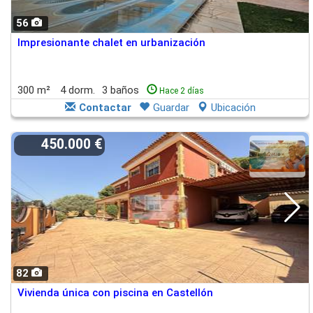
56
Impresionante chalet en urbanización
300 m²
4 dorm.
3 baños
Hace 2 días
Contactar
Guardar
Ubicación
450.000 €
82
Vivienda única con piscina en Castellón