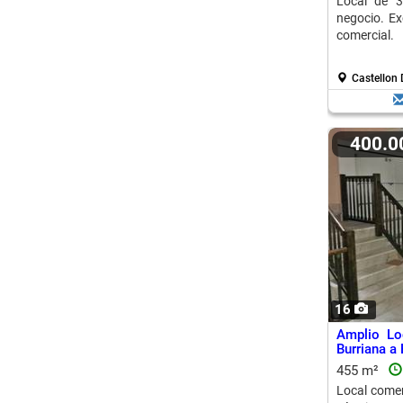
Local de 3
negocio. Ex
comercial.
Castellon 
400.
16
Amplio Lo
Burriana a
455 m²
Local comer