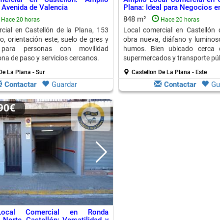
 Avenida de Valencia
Plana: Ideal para Negocios e
848 m²
Hace 20 horas
Hace 20 horas
cial en Castellón de la Plana, 153
Local comercial en Castellón 
o, orientación este, suelo de gres y
obra nueva, diáfano y luminoso
para personas con movilidad
humos. Bien ubicado cerca d
ona de paso y servicios cercanos.
supermercados y transporte púb
De La Plana - Sur
Castellon De La Plana - Este
Contactar
Guardar
Contactar
Gu
990€
Local Comercial en Ronda