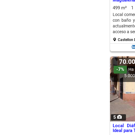
Magdalena 
Buen Esta
499 m²
1
Local comer
con baño y 
actualmente
acceso a ser
Castellon
70.0
-7%
Ha 
5.00
5
Local Diá
Ideal para