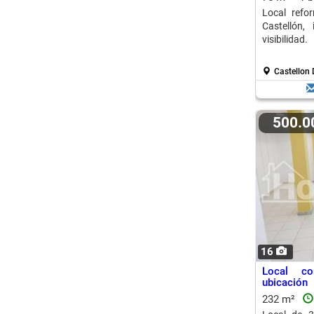
Local refo
Castellón,
visibilidad.
Castellon 
500.
16
Local co
ubicación
232 m²