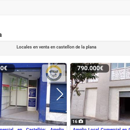
a
Locales en venta
en castellon de la plana
00€
790.000€
16
ercial en Castellón: Amplio
Amplio Local Comercial en C