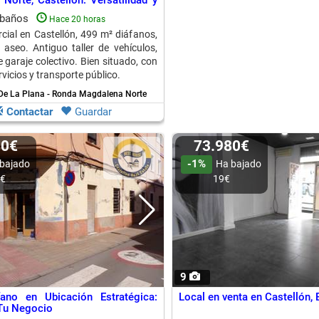
Norte, Castellón: Versatilidad y
do
 baños
Hace 20 horas
cial en Castellón, 499 m² diáfanos,
aseo. Antiguo taller de vehículos,
 garaje colectivo. Bien situado, con
vicios y transporte público.
 De La Plana - Ronda Magdalena Norte
Contactar
Guardar
00€
73.980€
-1%
bajado
Ha bajado
0€
19€
9
fano en Ubicación Estratégica:
Local en venta en Castellón, 
 Tu Negocio