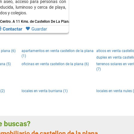
on aseo, acceso para personas con
educida, luminoso y cerca de playa,
os y colegios.
 Centro.
A 11 Kms. de Castellon De La Plana
Contactar
Guardar
a plana (6)
apartamentos en venta castellon de la plana
aticos en venta castello
(1)
duplex en venta castell
ana (5)
oficinas en venta castellon de la plana (6)
terrenos solares en ven
(7)
(2)
locales en venta burriana (1)
locales en venta nules 
ue buscas?
mobiliario de castellon de la plana