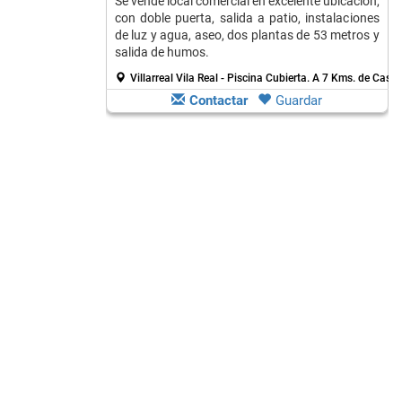
Se vende local comercial en excelente ubicación,
con doble puerta, salida a patio, instalaciones
de luz y agua, aseo, dos plantas de 53 metros y
salida de humos.
Villarreal Vila Real - Piscina Cubierta.
A 7 Kms. de Caste
Contactar
Guardar