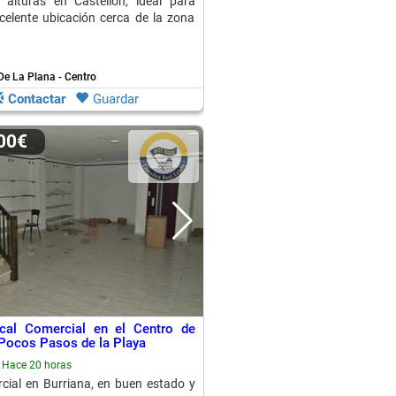
 alturas en Castellón, ideal para
celente ubicación cerca de la zona
De La Plana - Centro
Contactar
Guardar
000€
cal Comercial en el Centro de
 Pocos Pasos de la Playa
Hace 20 horas
cial en Burriana, en buen estado y