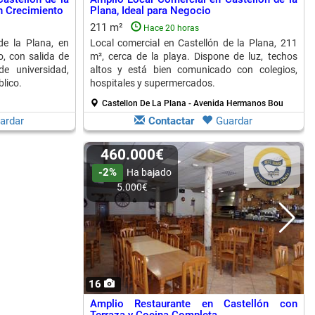
n Crecimiento
Plana, Ideal para Negocio
211 m²
Hace 20 horas
de la Plana, en
Local comercial en Castellón de la Plana, 211
, con salida de
m², cerca de la playa. Dispone de luz, techos
e universidad,
altos y está bien comunicado con colegios,
lico.
hospitales y supermercados.
Castellon De La Plana - Avenida Hermanos Bou
ardar
Contactar
Guardar
460.000€
-2%
Ha bajado
5.000€
16
Amplio Restaurante en Castellón con