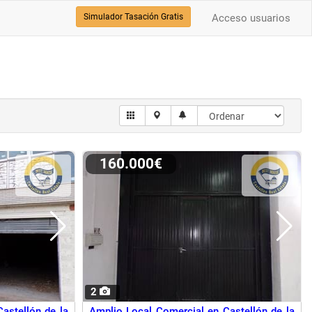
Simulador Tasación Gratis
Acceso usuarios
160.000€
2
astellón de la
Amplio Local Comercial en Castellón de la