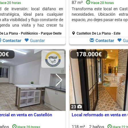
87 m²
ace 20 horas
Hace 20 horas
d de inversión: local diáfano en
Transforma este local en Cast
estratégica, ideal para cualquier
necesidades. Ubicación estr
 alta visibilidad y flujo constante de
espacio, ¡no dejes pasar esta o
Agenda una visita y haz crecer tu
De La Plana - Politécnico - Parque Oeste
Castellon De La Plana - Este
Contactar
Guardar
Contactar
Gu
000€
178.000€
23
rcial en venta en Castellón
Local reformado en venta en 
baños
118 m²
2 baños
Hace 20 horas
Hace 22 