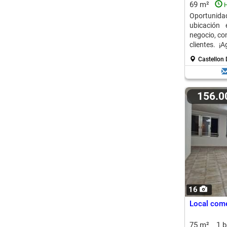
69 m²
H
Oportunida
ubicación 
negocio, con
clientes. ¡
negocio!
Castellon 
156.
16
Local come
75 m²
1 