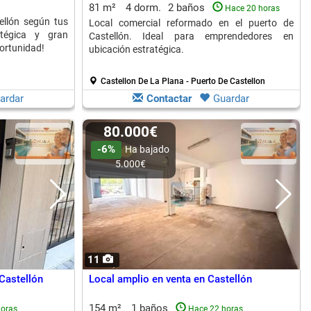
81 m²
4 dorm.
2 baños
Hace 20 horas
ellón según tus
Local comercial reformado en el puerto de
atégica y gran
Castellón. Ideal para emprendedores en
portunidad!
ubicación estratégica.
Castellon De La Plana - Puerto De Castellon
ardar
Contactar
Guardar
80.000€
-6%
Ha bajado
5.000€
11
Castellón
Local amplio en venta en Castellón
154 m²
1 baños
horas
Hace 22 horas