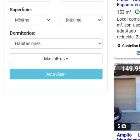
Espacio en
Superficie:
153 m²
Local comer
m², con ase
adaptado 
Dormitorios:
reducida. Z
Castellon 
Más filtros
149.
Actualizar
5
Amplio 